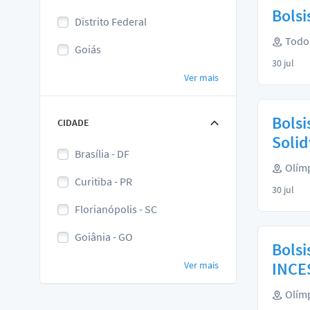
Bolsi
Distrito Federal
Todo 
Goiás
30 jul
Ver mais
Bolsi
CIDADE
Soli
Brasília - DF
Olímp
Curitiba - PR
30 jul
Florianópolis - SC
Goiânia - GO
Bolsi
INCE
Ver mais
Olímp