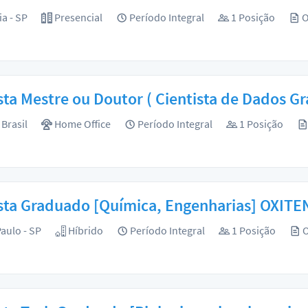
ia - SP
Presencial
Período Integral
1 Posição
O
sta Mestre ou Doutor ( Cientista de Dados G
Brasil
Home Office
Período Integral
1 Posição
sta Graduado [Química, Engenharias] OXIT
aulo - SP
Híbrido
Período Integral
1 Posição
O