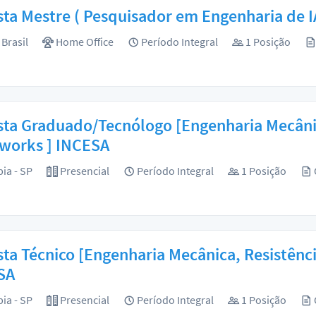
sta Mestre ( Pesquisador em Engenharia de I
Brasil
Home Office
Período Integral
1 Posição
sta Graduado/Tecnólogo [Engenharia Mecânic
dworks ] INCESA
ia - SP
Presencial
Período Integral
1 Posição
sta Técnico [Engenharia Mecânica, Resistênci
SA
ia - SP
Presencial
Período Integral
1 Posição