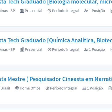
sta Tech Graduado [Biologia molecular, mi
nas - SP
Presencial
Período Integral
1 Posição
sta Tech Graduado [Química Analítica, Biot
nas - SP
Presencial
Período Integral
1 Posição
sta Mestre ( Pesquisador Cineasta em Narrat
Brasil
Home Office
Período Integral
1 Posição