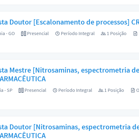
sta Doutor [Escalonamento de processos] C
ia - GO
Presencial
Período Integral
1 Posição
sta Mestre [Nitrosaminas, espectrometria d
FARMACÊUTICA
ia - SP
Presencial
Período Integral
1 Posição
O
sta Doutor [Nitrosaminas, espectrometria d
FARMACÊUTICA